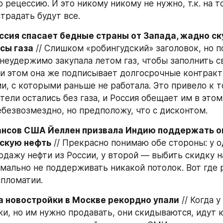
рецессию. И это никому никому не нужно, т.к. на то
традать будут все.
оссия спасает бедные страны от Запада, жадно с
сы газа
 // Слишком «робингудский» заголовок, но по
 неудержимо закупала летом газ, чтобы заполнить св
и этом она же подписывает долгосрочные контракты
и, с которыми раньше не работала. Это привело к то
ели остались без газа, и Россия обещает им в этом
ебезвозмездно, но предположу, что с дисконтом.
нсов США Йеллен призвала Индию поддержать ог
йскую нефть
 // Прекрасно понимаю обе стороны: у о
одажу нефти из России, у второй — выбить скидку на
рмально не поддерживать никакой потолок. Вот где р
пломатии.
а новостройки в Москве рекордно упали
 // Когда 
и, но им нужно продавать, они скидываются, идут к