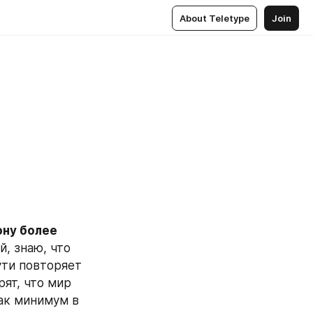
About Teletype
Join
ну более 
, знаю, что 
ути повторяет 
ят, что мир 
ак минимум в 