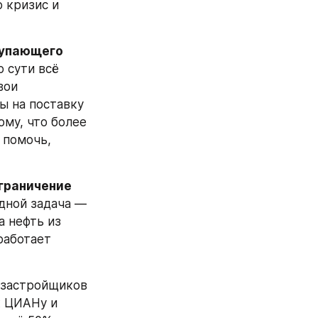
 кризис и 
купающего 
 сути всё 
ои 
 на поставку 
му, что более 
 помочь, 
раничение 
дной задача — 
 нефть из 
аботает 
у застройщиков 
 ЦИАНу и 