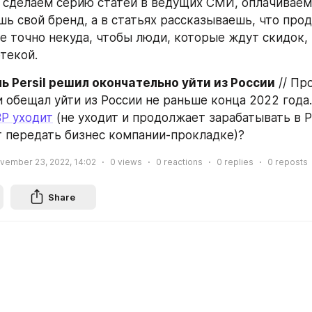
й сделаем серию статей в ведущих СМИ, оплачиваем 
ь свой бренд, а в статьях рассказываешь, что прода
е точно некуда, чтобы люди, которые ждут скидок,
текой.
 Persil решил окончательно уйти из России
 // Пр
 обещал уйти из России не раньше конца 2022 года.
BP уходит
 (не уходит и продолжает зарабатывать в Р
ет передать бизнес компании-прокладке)?
vember 23, 2022, 14:02
0
views
0
reactions
0
replies
0
reposts
Share