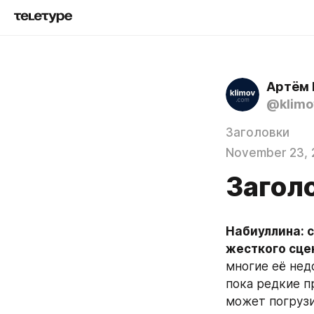
Артём 
@klimo
Заголовки
November 23, 
Заголо
Набиуллина: с
жесткого сце
многие её недо
пока редкие п
может погрузи