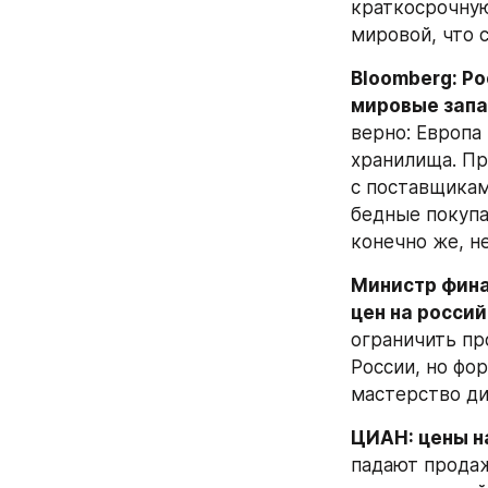
краткосрочную 
мировой, что с
Bloomberg: Р
мировые запа
верно: Европа
хранилища. Пр
с поставщикам
бедные покупат
конечно же, н
Министр фина
цен на росси
ограничить пр
России, но фо
мастерство ди
ЦИАН: цены н
падают продаж