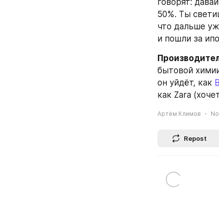
говорят: дава
50%. Ты светиш
что дальше уж
и пошли за ипо
Производитель
бытовой химии
он уйдёт, как 
как Zara (хоч
Артём Климов
No
Repost