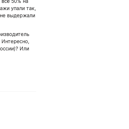
всё 50% на 
жи упали так, 
 не выдержали 
оизводитель 
 Интересно, 
оссии)? Или 