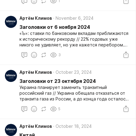
1
Артём Климов
November 6, 2024
Заголовки от 6 ноября 2024
«Ъ»: ставки по банковским вкладам приближаются
к историческому рекорду // 22% годовых уже
никого не удивляет, но уже кажется перебором.
При этом причины взвинчивания ставок в 2022 и
3
2024 годах разные. Уверен, что у людей,
курирующих работу ЦБ, есть так называемое
«второе мнение».
Артём Климов
October 23, 2024
Заголовки от 23 октября 2024
Украина планирует заменить транзитный
российский газ // Украина обещала отказаться от
транзита газа из России, а до конца года осталось
всего пара месяцев — нужно что-то придумывать.
5
Решение было найдено нетривиальное. Почти так
же, как это делается для нефти. Венгерская
компания MOL покупает на границе России и
Артём Климов
October 18, 2024
Украины нефть Лукойла и прокачивает через
Украину уже как свою нефть. Только газ будет
Китай