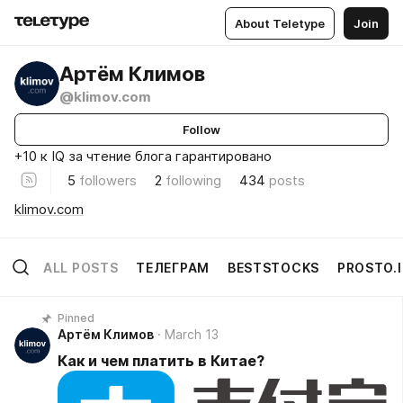
About Teletype
Join
Артём Климов
@klimov.com
Follow
+10 к IQ за чтение блога гарантировано
5
followers
2
following
434
posts
klimov.com
ALL POSTS
ТЕЛЕГРАМ
BESTSTOCKS
PROSTO.
Pinned
Артём Климов
March 13
Как и чем платить в Китае?