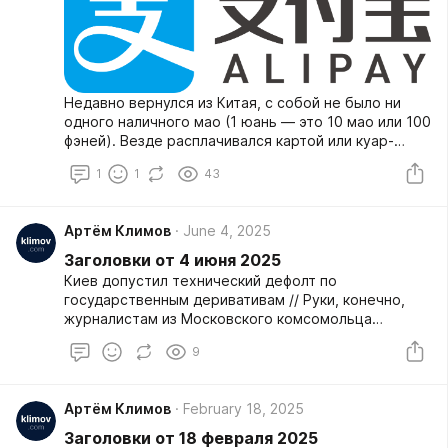
Недавно вернулся из Китая, с собой не было ни
одного наличного мао (1 юань — это 10 мао или 100
фэней). Везде расплачивался картой или куар-
кодом. Рассказываю, как проще, надёжнее и
1
1
43
дешевле всего расплачиваться в Китае.
Артём Климов
June 4, 2025
Заголовки от 4 июня 2025
Киев допустил технический дефолт по
государственным деривативам // Руки, конечно,
журналистам из Московского комсомольца
оторвать нужно. Вот сколько их читателей поймёт,
9
какая информация скрывается за этим заголовком?
Уверен, что все читатели блога прекрасно поняли,
что имеется ввиду, и объяснение новости
Артём Климов
February 18, 2025
простыми словами им даже может показаться
неуместным, но они точно будут не против, если
Заголовки от 18 февраля 2025