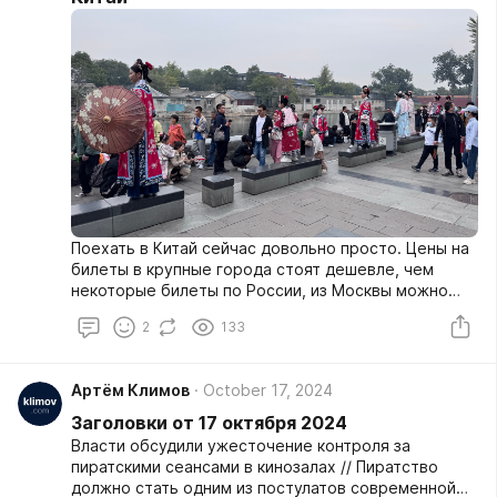
называться не русским, а азербайджанским. А
транзит по той же трубе, что и сейчас, сохранится.
Те же яйца, только в профиль.
Поехать в Китай сейчас довольно просто. Цены на
билеты в крупные города стоят дешевле, чем
некоторые билеты по России, из Москвы можно
улететь в Пекин, Шанхай, Гуанчжоу, Сиань, Гонконг,
2
133
Хайнань и, вероятно, куда-то ещё. Плюс нужно
получить визу, которая делается за несколько
дней.
Артём Климов
October 17, 2024
Заголовки от 17 октября 2024
Власти обсудили ужесточение контроля за
пиратскими сеансами в кинозалах // Пиратство
должно стать одним из постулатов современной