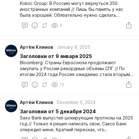
кажущиеся на первый взгляд сложными новости
Kokoc Group: В Россию могут вернуться 350
обретут более широкую аудиторию.
иностранных компаний // Лишь бы память у нас
была хорошей. Обязательно нужно сделать
комиссию по разрешению возвращения компаний в
3
Россию. Понятно, что всем онлайн-сервисам
доступ на рынок закрыть. Автопроизоводителям
разрешить при условии строительства заводов.
Остальным — по решению комиссии.
Артём Климов
January 8, 2025
Заголовки от 9 января 2025
Bloomberg: Страны Евросоюза продолжают
закупать у России рекордные объёмы СПГ // По
итогам 2024 года Россия ожидаемо стала вторым
по объёмам поставщиком газа в Европу. Выше в
13
рейтинге только Норвегия. На третьем месте США,
ради которых и затевался передел рынка.
Артём Климов
December 5, 2024
Заголовки от 5 декабря 2024
Saxo Bank выпустил шокирующие прогнозы на 2025
год // Только я решил написать свои, Саксо Банк
опередил меня. Краткий пересказ, что
напрогнозировали они: