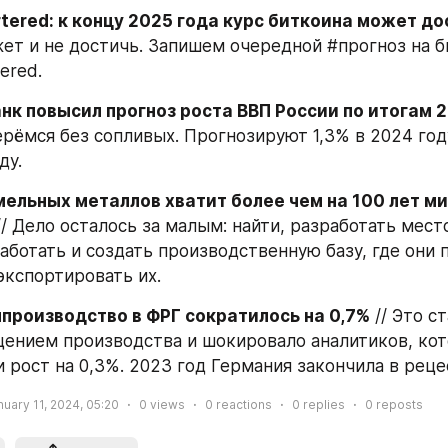
tered: к концу 2025 года курс биткоина может до
жет и не достичь. Запишем очередной #прогноз на би
ered.
нк повысил прогноз роста ВВП России по итогам 
ерёмся без сопливых. Прогнозируют 1,3% в 2024 году
ду.
ельных металлов хватит более чем на 100 лет ми
// Дело осталось за малым: найти, разработать мест
аботать и создать производственную базу, где они п
экспортировать их.
мпроизводство в ФРГ сократилось на 0,7%
 // Это с
ением производства и шокировало аналитиков, кот
 рост на 0,3%. 2023 год Германия закончила в реце
nuary 11, 2024, 05:20
0
views
0
reactions
0
replies
0
reposts