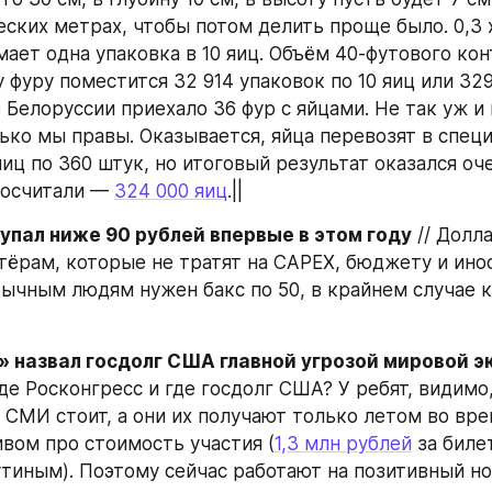
ских метрах, чтобы потом делить проще было. 0,3 х 0
мает одна упаковка в 10 яиц. Объём 40-футового кон
ну фуру поместится 32 914 упаковок по 10 яиц или 329 
 Белоруссии приехало 36 фур с яйцами. Не так уж и 
лько мы правы. Оказывается, яйца перевозят в специ
иц по 360 штук, но итоговый результат оказался оче
посчитали — 
324 000 яиц
.||
упал ниже 90 рублей впервые в этом году
 // Долл
тёрам, которые не тратят на CAPEX, бюджету и ино
бычным людям нужен бакс по 50, в крайнем случае к 
 назвал госдолг США главной угрозой мировой эк
Где Росконгресс и где госдолг США? У ребят, видимо, 
 СМИ стоит, а они их получают только летом во вре
ивом про стоимость участия (
1,3 млн рублей
 за билет
утиным). Поэтому сейчас работают на позитивный но