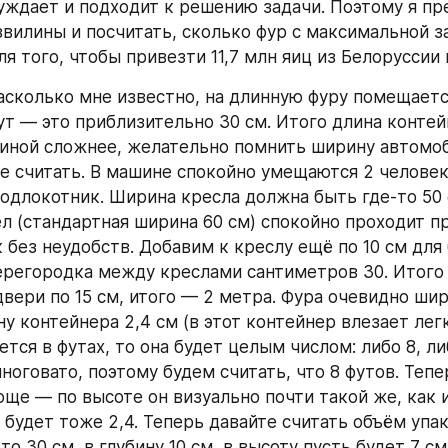
уждает и подходит к решению задачи. Поэтому я пре
звилины и посчитать, сколько фур с максимальной за
я того, чтобы привезти 11,7 млн яиц из Белоруссии 
Насколько мне известно, на длинную фуру помещаетс
ут — это приблизительно 30 см. Итого длина контейн
иной сложнее, желательно помнить ширину автомобил
е считать. В машине спокойно умещаются 2 человека
длокотник. Ширина кресла должна быть где-то 50 см
ел (стандартная ширина 60 см) спокойно проходит пр
 без неудобств. Добавим к креслу ещё по 10 см для 
регородка между креслами сантиметров 30. Итого п
вери по 15 см, итого — 2 метра. Фура очевидно шир
у контейнера 2,4 см (в этот контейнер влезает легк
ется в футах, то она будет целым числом: либо 8, либ
ноговато, поэтому будем считать, что 8 футов. Тепер
още — по высоте он визуально почти такой же, как и
будет тоже 2,4. Теперь давайте считать объём упако
то 30 см, в глубину 10 см, в высоту пусть будет 7 см