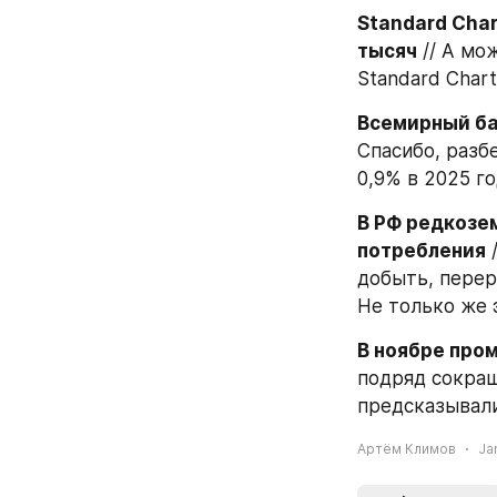
Standard Char
тысяч
 // А мо
Standard Chart
Всемирный ба
Спасибо, разб
0,9% в 2025 го
В РФ редкозем
потребления
 
добыть, перер
Не только же 
В ноябре про
подряд сокращ
предсказывали
Артём Климов
Ja