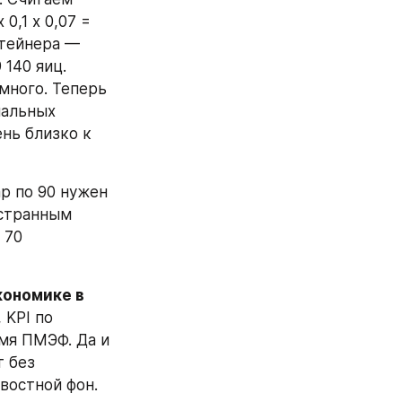
,1 х 0,07 = 
тейнера — 
140 яиц. 
много. Теперь 
альных 
нь близко к 
ар по 90 нужен 
странным 
70 
ономике в 
KPI по 
мя ПМЭФ. Да и 
 без 
востной фон.