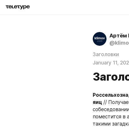
Артём 
@klimo
Заголовки
January 11, 20
Заголо
Россельхознад
яиц
 // Получае
собеседовании
поместится в 
такими загадк