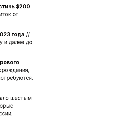
стичь $200 
ток от 
2023 года
 // 
 и далее до 
рового 
орождения, 
отребуются. 
тало шестым 
орые 
ссии.