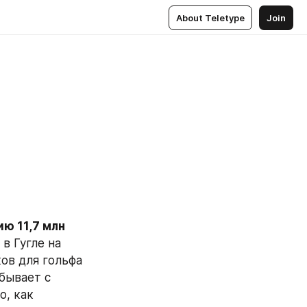
About Teletype
Join
ю 11,7 млн 
в Гугле на 
ов для гольфа 
ывает с 
, как 