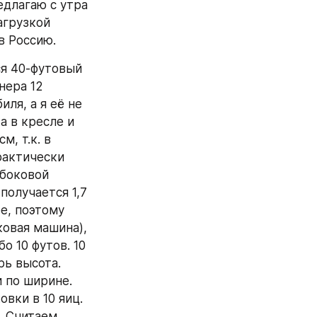
длагаю с утра 
грузкой 
в Россию.
я 40-футовый 
ера 12 
я, а я её не 
 в кресле и 
, т.к. в 
актически 
боковой 
олучается 1,7 
е, поэтому 
овая машина), 
о 10 футов. 10 
ь высота. 
 по ширине. 
вки в 10 яиц. 
. Считаем 