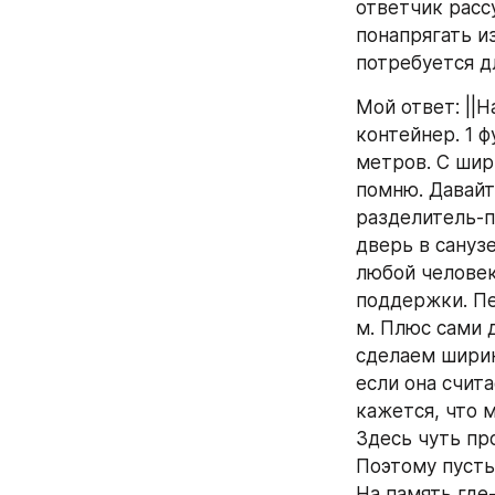
ответчик расс
понапрягать и
потребуется дл
Мой ответ: ||
контейнер. 1 ф
метров. С шир
помню. Давайт
разделитель-по
дверь в сануз
любой человек
поддержки. Пе
м. Плюс сами д
сделаем ширин
если она счита
кажется, что м
Здесь чуть пр
Поэтому пусть 
На память где-