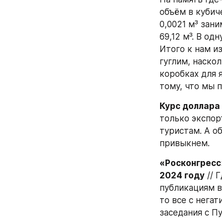
объём в кубиче
0,0021 м³ зани
69,12 м³. В од
Итого к нам из
гуглим, наско
коробках для я
тому, что мы 
Курс доллара 
только экспор
туристам. А о
привыкнем.
«Росконгресс»
2024 году
 // 
публикациям в
то все с негат
заседания с П