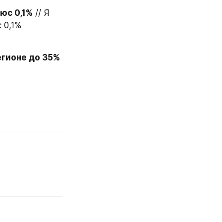
юс 0,1%
 // Я 
0,1% 
егионе до 35%