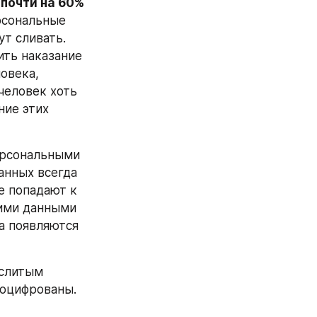
 почти на 60%
рсональные 
т сливать. 
ть наказание 
овека, 
еловек хоть 
ие этих 
ерсональными 
нных всегда 
 попадают к 
ими данными 
 появляются 
слитым 
оцифрованы. 