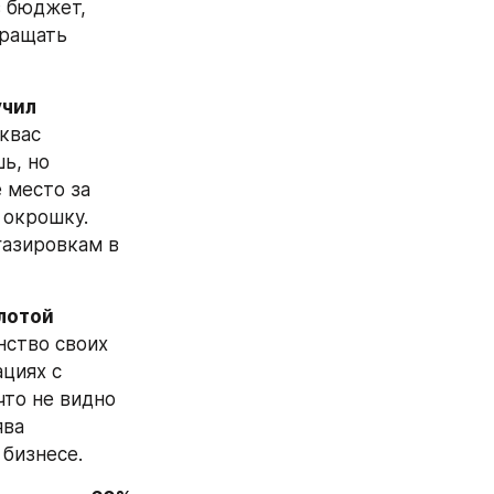
 бюджет, 
ращать 
чил 
квас 
ь, но 
место за 
окрошку. 
азировкам в 
лотой 
нство своих 
циях с 
то не видно 
ва 
 бизнесе.