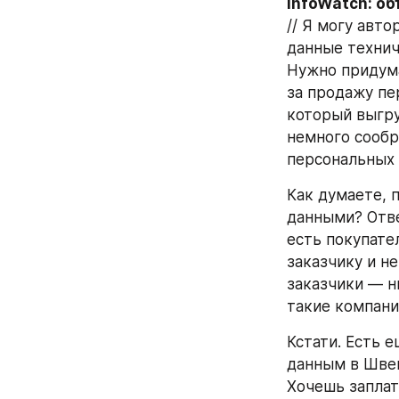
InfoWatch: о
// Я могу авт
данные технич
Нужно придума
за продажу пе
который выгру
немного сообр
персональных
Как думаете, 
данными? Отве
есть покупате
заказчику и н
заказчики — н
такие компани
Кстати. Есть 
данным в Швей
Хочешь заплат