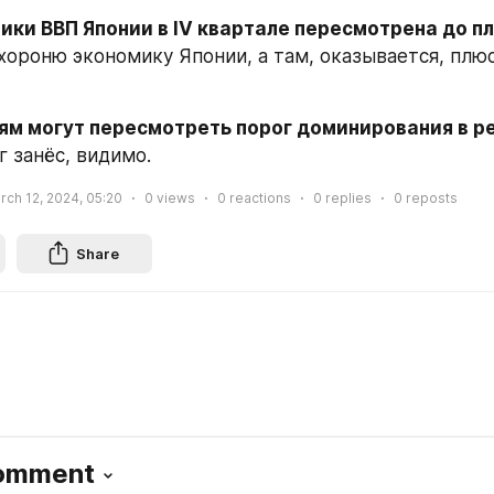
ики ВВП Японии в IV квартале пересмотрена до пл
хороню экономику Японии, а там, оказывается, плюс 
ям могут пересмотреть порог доминирования в р
г занёс, видимо.
rch 12, 2024, 05:20
0
views
0
reactions
0
replies
0
reposts
Share
Comment