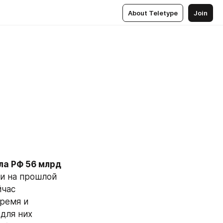
About Teletype
Join
а РФ 56 млрд 
и на прошлой 
час 
ремя и 
для них 