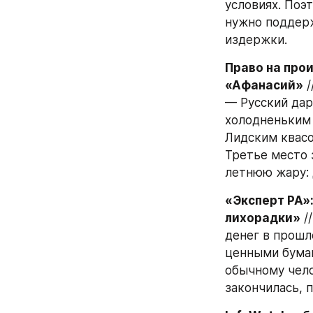
условиях. Поэ
нужно поддерж
издержки.
Право на прои
«Афанасий»
 
— Русский дар.
холодненьким 
Лидским квасо
Третье место 
летнюю жару: 
«Эксперт РА»:
лихорадки»
 /
денег в прошл
ценными бумаг
обычному чело
закончилась, 