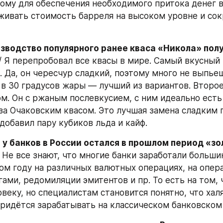
тому для обеспечения необходимого притока денег в
ивать стоимость барреля на высоком уровне и сок
зводство популярного ранее кваса «Никола» полу
// Я перепробовал все квасы в мире. Самый вкусный 
 Да, он чересчур сладкий, поэтому много не выпьеш
в 30 градусов жары — лучший из вариантов. Второе 
м. Он с ржаным послевкусием, с ним идеально есть 
за Очаковским квасом. Это лучшая замена сладким г
добавил пару кубиков льда и кайф.
 у банков в России остался в прошлом период «зо
/ Не все знают, что многие банки заработали больши
ом году на различных валютных операциях, на опера
ами, редомиляции эмитентов и пр. То есть на том, ч
веку, но специалистам становится понятно, что халя
придётся зарабатывать на классическом банковском