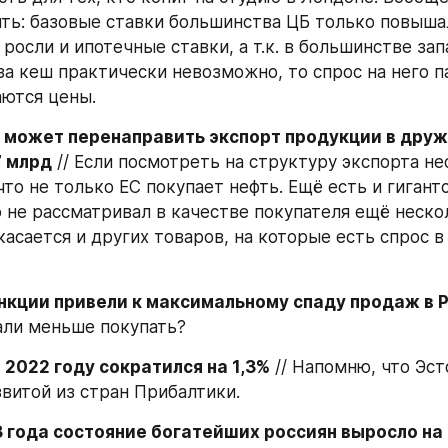
ть: базовые ставки большинства ЦБ только повышал
росли и ипотечные ставки, а т.к. в большинстве зап
за кеш практически невозможно, то спрос на него па
ются цены.
 может перенаправить экспорт продукции в друж
7 млрд
 // Если посмотреть на структуру экспорта неф
что не только ЕС покупает нефть. Ещё есть и гигантс
 не рассматривал в качестве покупателя ещё нескол
касается и других товаров, на которые есть спрос в 
нкции привели к максимальному спаду продаж в Р
тали меньше покупать?
 2022 году сократился на 1,3%
 // Напомню, что Эст
звитой из стран Прибалтики.
3 года состояние богатейших россиян выросло на 