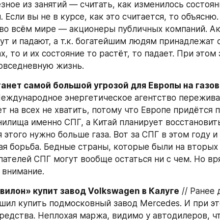
зное из занятий — считать, как изменилось состоян
 Если вы не в курсе, как это считается, то объясню.
во всём мире — акционеры публичных компаний. Акц
ут и падают, а т.к. богатейшим людям принадлежат 
х, то и их состояние то растёт, то падает. При этом 
повседневную жизнь.
анет самой большой угрозой для Европы на газов
 Международное энергетическое агентство переживае
 на всех не хватить, потому что Европе придётся п
нилища именно СПГ, а Китай планирует восстановить
 этого нужно больше газа. Вот за СПГ в этом году и
ая борьба. Бедные страны, которые были на вторых 
пателей СПГ могут вообще остаться ни с чем. Но вря
 внимание.
вилон» купит завод Volkswagen в Калуге
 // Ранее 
шил купить подмосковный завод Mercedes. И при это
редства. Неплохая маржа, видимо у автодилеров, чт