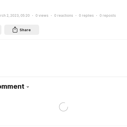
rch 2, 2023, 05:20
0
views
0
reactions
0
replies
0
reposts
Share
Comment