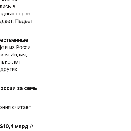
ись в 
адных стран 
дает. Падает 
ественные 
ти из Росси, 
кая Индия, 
ько лет 
других 
оссии за семь 
ония считает 
$10,4 млрд
 // 