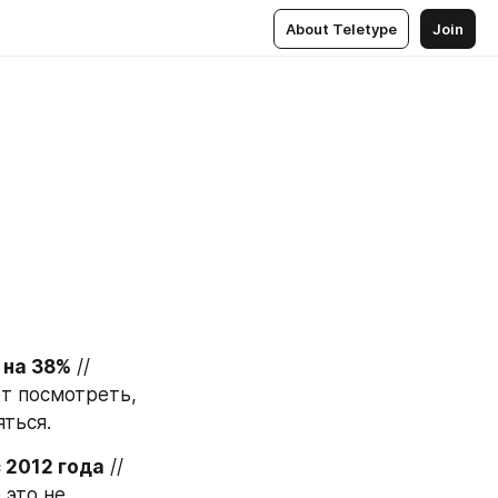
About Teletype
Join
 на 38%
 // 
т посмотреть, 
яться.
 2012 года
 // 
это не 