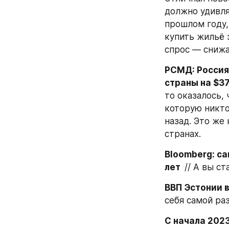
должно удивля
прошлом году, 
купить жильё 
спрос — снижа
РСМД: Россия
страны на $3
то оказалось, 
которую никто
назад. Это же 
странах.
Bloomberg: са
лет  
// А вы с
ВВП Эстонии в
себя самой ра
С начала 202