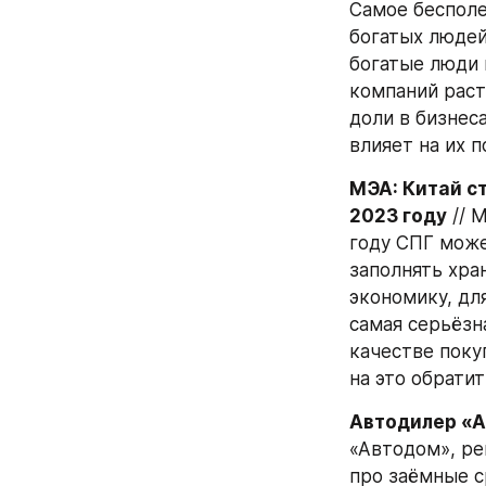
Самое бесполе
богатых людей.
богатые люди 
компаний раст
доли в бизнеса
влияет на их 
МЭА: Китай ст
2023 году
 //
году СПГ может
заполнять хра
экономику, для
самая серьёзн
качестве поку
на это обратит
Автодилер «А
«Автодом», ре
про заёмные с