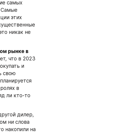
ие самых 
 Самые 
ии этих 
существенные 
это никак не 
ом рынке в 
т, что в 2023 
окупать и 
 свою 
 планируется 
ролях в 
д ли кто-то 
другой дилер, 
м ни слова 
о накопили на 