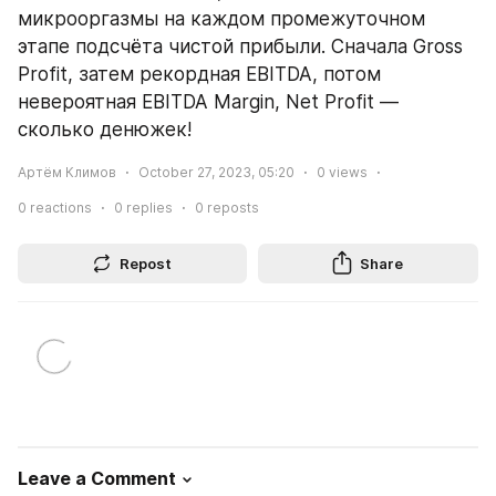
микрооргазмы на каждом промежуточном 
этапе подсчёта чистой прибыли. Сначала Gross 
Profit, затем рекордная EBITDA, потом 
невероятная EBITDA Margin, Net Profit — 
сколько денюжек!
Артём Климов
October 27, 2023, 05:20
0
views
0
reactions
0
replies
0
reposts
Repost
Share
Leave a Comment