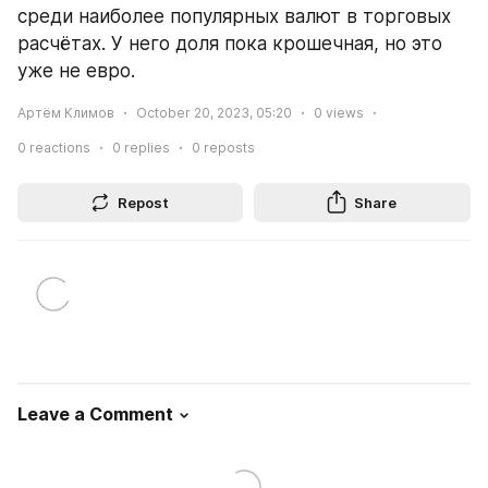
среди наиболее популярных валют в торговых 
расчётах. У него доля пока крошечная, но это 
уже не евро.
Артём Климов
October 20, 2023, 05:20
0
views
0
reactions
0
replies
0
reposts
Repost
Share
Leave a Comment