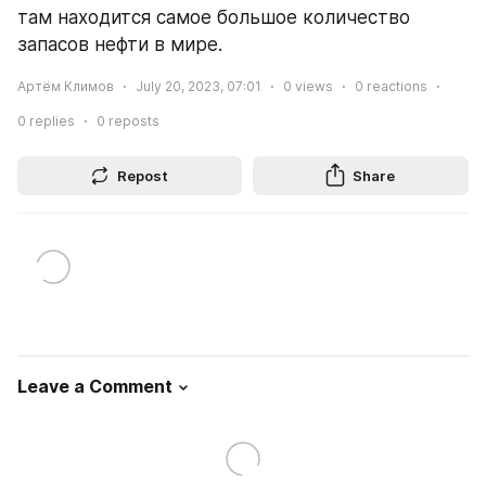
там находится самое большое количество 
запасов нефти в мире.
Артём Климов
July 20, 2023, 07:01
0
views
0
reactions
0
replies
0
reposts
Repost
Share
Leave a Comment