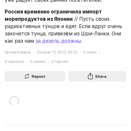
уже радует своих ранних посетителей.
Россия временно ограничила импорт 
морепродуктов из Японии
 // Пусть своих 
радиоктивных тунцов и едят. Если вдруг очень 
захочется тунца, привезём из Шри-Ланки. Они 
как раз нам 
за дизель должны
.
Артём Климов
October 17, 2023, 05:20
0
views
0
reactions
0
replies
0
reposts
Repost
Share