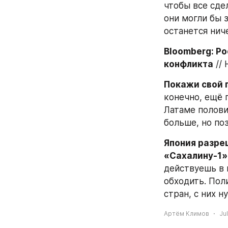
чтобы все сдел
они могли бы з
останется ниче
Bloomberg: Ро
конфликта
 //
Покажи свой 
конечно, ещё п
Латаме полови
больше, но по
Япония разреш
«Сахалину-1»
действуешь в 
обходить. Пол
стран, с них н
Артём Климов
Ju