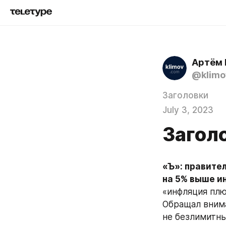
Артём 
@klimo
Заголовки
July 3, 2023
Загол
«Ъ»: правите
на 5% выше и
«инфляция плю
Обращал вниман
не безлимитный