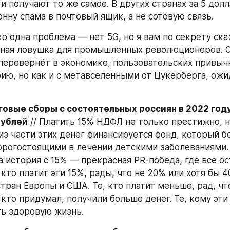
 и получают то же самое. В других странах за 5 долл
онну спама в почтовый ящик, а не сотовую связь.
о одна проблема — нет 5G, но я вам по секрету скаж
ная ловушка для промышленных революционеров. О
 перевернёт в экономике, пользовательских привычк
ию, но как и с метавселенными от Цукерберга, ожи
овые сборы с состоятельных россиян в 2022 году
рублей
 // Платить 15% НДФЛ не только престижно, но
из части этих денег финансируется фонд, который бо
рогостоящими в лечении детскими заболеваниями. 
а история с 15% — прекрасная PR-победа, где все ос
кто платит эти 15%, рады, что не 20% или хотя бы 40
тран Европы и США. Те, кто платит меньше, рад, что
 кто придумал, получили больше денег. Те, кому эти
ь здоровую жизнь.