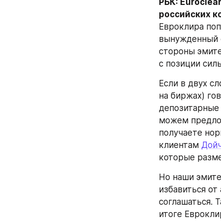
РБК: Euroclea
российских к
Евроклира поп
вынужденный о
стороны эмите
с позиции силы
Если в двух сл
на биржах) го
депозитарные 
можем предлож
получаете нор
клиентам 
Дойч
которые разме
Но наши эмите
избавиться от
соглашаться. Т
итоге Еврокли