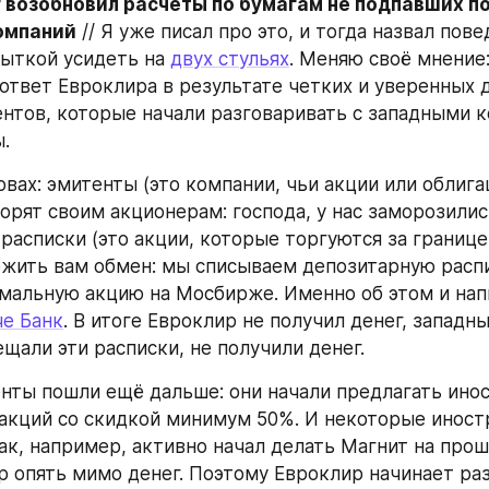
r возобновил расчеты по бумагам не подпавших по
омпаний
 // Я уже писал про это, и тогда назвал пове
ыткой усидеть на 
двух стульях
. Меняю своё мнение: 
твет Евроклира в результате четких и уверенных д
нтов, которые начали разговаривать с западными к
.
овах: эмитенты (это компании, чьи акции или облига
ворят своим акционерам: господа, у нас заморозилис
расписки (это акции, которые торгуются за границей
ить вам обмен: мы списываем депозитарную распис
мальную акцию на Мосбирже. Именно об этом и напи
е Банк
. В итоге Евроклир не получил денег, западны
щали эти расписки, не получили денег.
нты пошли ещё дальше: они начали предлагать инос
 акций со скидкой минимум 50%. И некоторые иност
ак, например, активно начал делать Магнит на прошл
р опять мимо денег. Поэтому Евроклир начинает ра