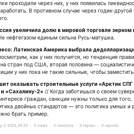
ки проходили через них, у них появилась ликвидност
аработать. В противном случае через годик-другой у
го.
ссия увеличила долю в мировой торговле зерном 
 Не нефтегазом единым сильна Русь-матушка.
песо: Латинская Америка выбрала дедолларизац
осмотрим, как у них получится, но тенденция правил
на стран под США, вторая половина — социалистиче
зиции у них пока не такие сильные, чтобы заместить
ит оказывать строительные услуги «Арктик СПГ 2
 и «Сахалину-2»
 // Когда заботишься о своем сувер
интересе граждан, санкции нужны только для того, 
итика двойных стандартов — это политика умных и 
ужно брать пример.
ly 3, 2023, 05:20
0
views
0
reactions
0
replies
0
reposts