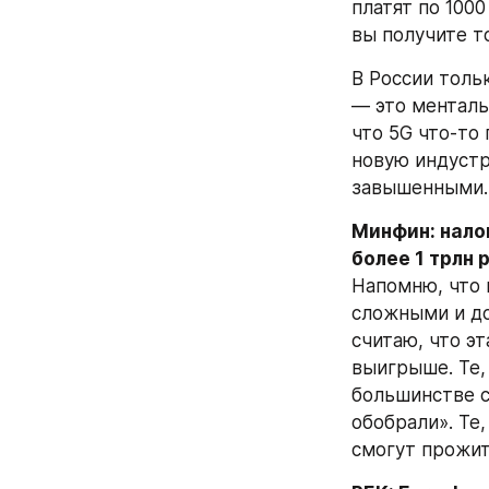
платят по 1000
вы получите т
В России тольк
— это менталь
что 5G что-то
новую индустр
завышенными.
Минфин: налог
более 1 трлн 
Напомню, что 
сложными и до
считаю, что эт
выигрыше. Те, 
большинстве с
обобрали». Те,
смогут прожит