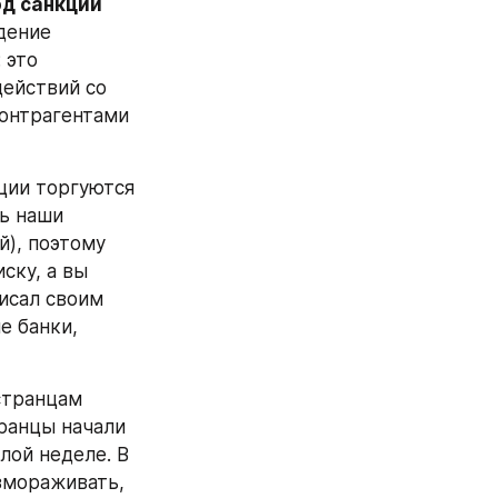
д санкции 
дение 
это 
ействий со 
онтрагентами 
ции торгуются 
ь наши 
), поэтому 
ку, а вы 
сал своим 
е банки, 
транцам 
ранцы начали 
ой неделе. В 
змораживать, 