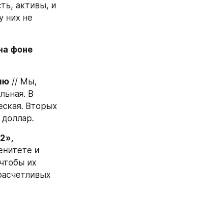
ь, активы, и 
 них не 
на фоне 
ию
 // Мы, 
ьная. В 
ская. Вторых 
 доллар.
», 
енитете и 
чтобы их 
расчетливых 