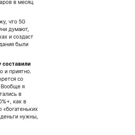
аров в месяц 
у, что 5G 
ни думают, 
ах и создаст 
дания были 
 составили 
 и приятно. 
рется со 
Вообще я 
тались в 
%+, как в 
 «богатеньких 
 деньги нужны, 