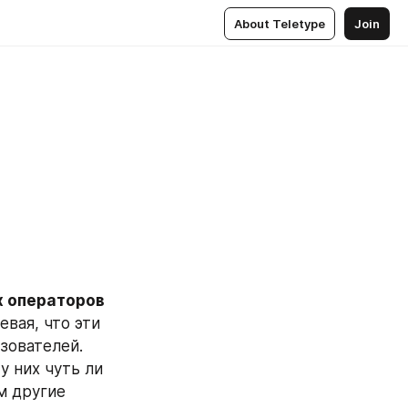
About Teletype
Join
 операторов 
вая, что эти 
ователей. 
 них чуть ли 
м другие 