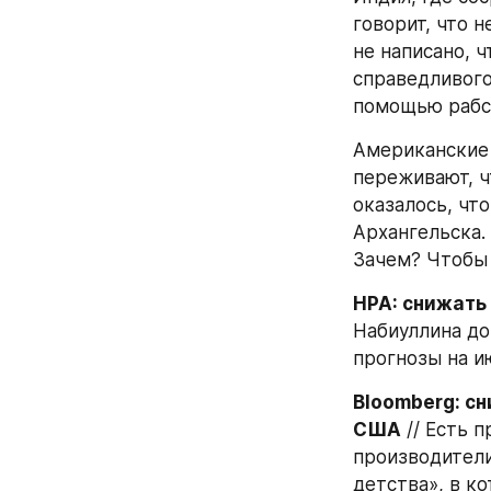
говорит, что н
не написано, 
справедливого
помощью рабск
Американские 
переживают, ч
оказалось, чт
Архангельска. 
Зачем? Чтобы 
НРА: снижать
Набиуллина до 
прогнозы на и
Bloomberg: с
США
 // Есть
производители
детства», в ко