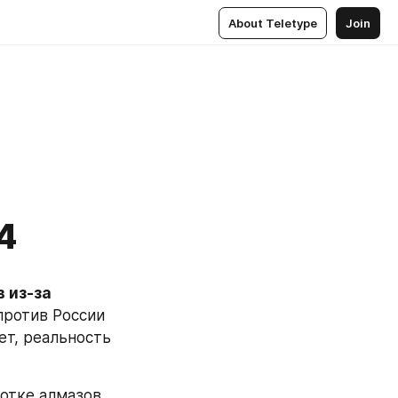
About Teletype
Join
4
из-за 
против России 
т, реальность 
тке алмазов, 