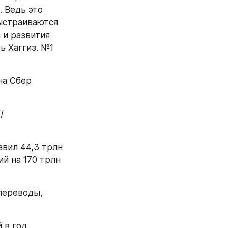
 Ведь это 
ыстраиваются 
и развития 
 Хаггиз. №1 
а Сбер 
/ 
вил 44,3 трлн 
й на 170 трлн 
переводы, 
 в год.