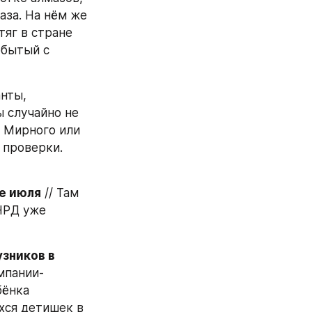
за. На нём же 
яг в стране 
бытый с 
нты, 
 случайно не 
 Мирного или 
 проверки. 
ше июля
 // Там 
НРД уже 
ников в 
мпании-
ёнка 
хся детишек в 