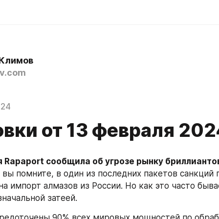
Климов
v.com
024
овки от 13 февраля 202
 Rapaport сообщила об угрозе рынку бриллиантов 
ак вы помните, в один из последних пакетов санкций 
а импорт алмазов из России. Но как это часто бывае
значальной затеей.
средоточены 90% всех мировых мощностей по обрабо