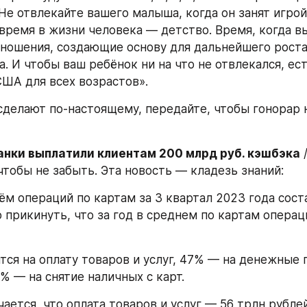
Не отвлекайте вашего малыша, когда он занят игрой.
время в жизни человека — детство. Время, когда в
ношения, создающие основу для дальнейшего роста 
 И чтобы ваш ребёнок ни на что не отвлекался, есть
США для всех возрастов».
 сделают по-настоящему, передайте, чтобы гонорар н
анки выплатили клиентам 200 млрд руб. кэшбэка
 /
чтобы не забыть. Эта новость — кладезь знаний:
ём операций по картам за 3 квартал 2023 года соста
прикинуть, что за год в среднем по картам операци
тся на оплату товаров и услуг, 47% — на денежные 
% — на снятие наличных с карт.
чается, что оплата товаров и услуг — 56 трлн рублей