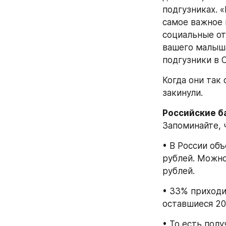
подгузниках. «
самое важное 
социальные от
вашего малыша.
подгузники в 
Когда они так
закинули.
Российские б
Запоминайте, 
• В России объ
рублей. Можно 
рублей.
• 33% приходи
оставшиеся 20
• То есть полу