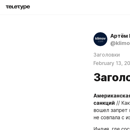
Артём 
@klimo
Заголовки
February 13, 2
Загол
Американская
санкций
 // К
вошел запрет н
не совпала с и
Индия, где со