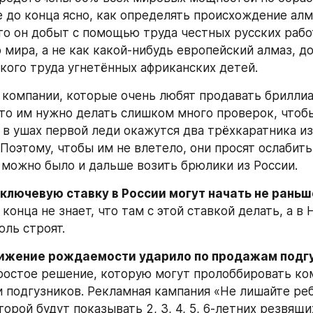
е до конца ясно, как определять происхождение алма
что он добыт с помощью труда честных русских работ
 мира, а не как какой-нибудь европейский алмаз, до
ого труда угнетённых африканских детей.
компании, которые очень любят продавать бриллиа
то им нужно делать слишком много проверок, чтобы
о в ушах первой леди окажутся два трёхкаратника из
Поэтому, чтобы им не влетело, они просят ослабить
можно было и дальше возить брюлики из России.
 ключевую ставку в России могут начать не рань
конца не знает, что там с этой ставкой делать, а в 
юль строят.
нижение рождаемости ударило по продажам подгуз
 простое решение, которую могут пролоббировать ко
 подгузников. Рекламная кампания «Не лишайте реб
торой будут показывать 2, 3, 4, 5, 6-летних резвящи