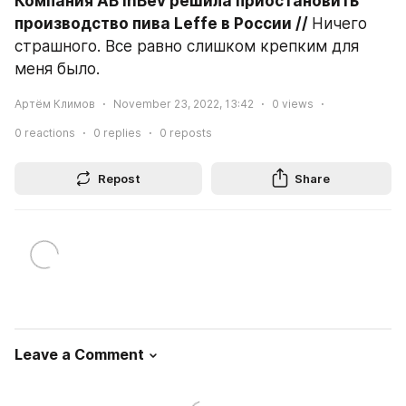
Компания AB InBev решила приостановить 
производство пива Leffe в России // 
Ничего 
страшного. Все равно слишком крепким для 
меня было.
Артём Климов
November 23, 2022, 13:42
0
views
0
reactions
0
replies
0
reposts
Repost
Share
Leave a Comment